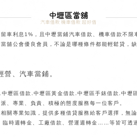
中壢區當舖
汽車借款 機車借款 超好借
留車利息1%，且中壢當鋪汽車借款、機車借款不限
、當舖公會優良會員，不論是哪種條件都能輕鬆貸，
經營、汽車當鋪。
.中壢區借款.中壢區黃金借款.中壢區手錶借款.中
正派、專業、負責、積極的態度服務每一位客戶。
等相關專業知識，提供多種借貸服務給客戶選擇，無
、臨時週轉金、工廠借款、營運週轉金……等皆可透