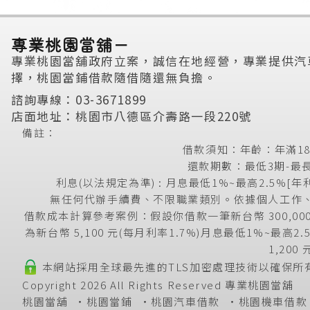
專業桃園當舖－
專業桃園當舖政府立案，誠信在地經營，專業提供汽
擇，桃園當鋪借款隨借隨還無負擔。
諮詢專線：03-3671899
店面地址：桃園市八德區介壽路一段220號
備註：
借款須知：年齡：年滿18
還款期數：最低3期-最長
利息(以法規定為準) : 月息最低1%~最高2.5%[
無任何代辦手續費、不限職業類別。依據個人工作
借款成本計算參考案例：假設你借款一筆新台幣 300,0
為新台幣 5,100 元(每月利率1.7%)月息最低1%~最高2
1,200
本網站採用全球最先進的TLS加密處理技術以確保所
Copyright 2026 All Rights Reserved
專業桃園當舖
桃園當舖
‧
桃園當鋪
‧
桃園汽車借款
‧
桃園機車借款