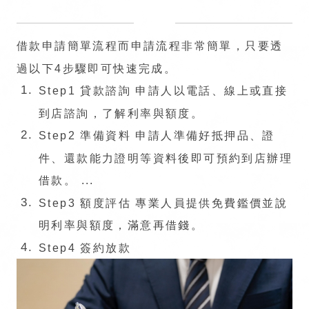
借款申請簡單流程而申請流程非常簡單，只要透
過以下4步驟即可快速完成。
Step1 貸款諮詢 申請人以電話、線上或直接
到店諮詢，了解利率與額度。
Step2 準備資料 申請人準備好抵押品、證
件、還款能力證明等資料後即可預約到店辦理
借款。 ...
Step3 額度評估 專業人員提供免費鑑價並說
明利率與額度，滿意再借錢。
Step4 簽約放款