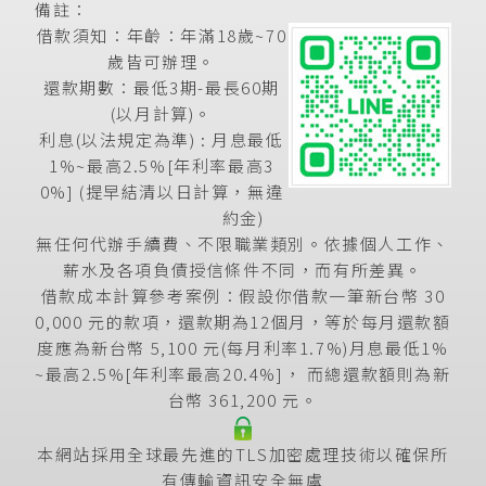
備註：
借款須知：年齡：年滿18歲~70
歲皆可辦理。
還款期數：最低3期-最長60期
(以月計算)。
利息(以法規定為準) : 月息最低
1%~最高2.5%[年利率最高3
0%] (提早結清以日計算，無違
約金)
無任何代辦手續費、不限職業類別。依據個人工作、
薪水及各項負債授信條件不同，而有所差異。
借款成本計算參考案例：假設你借款一筆新台幣 30
0,000 元的款項，還款期為12個月，等於每月還款額
度應為新台幣 5,100 元(每月利率1.7%)月息最低1%
~最高2.5%[年利率最高20.4%]， 而總還款額則為新
台幣 361,200 元。
本網站採用全球最先進的TLS加密處理技術以確保所
有傳輸資訊安全無虞