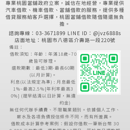
專業桃園當舖政府立案，誠信在地經營，專業提供
汽車借款、機車借款、當舖借款的服務，提供多種
借貸服務給客戶選擇，桃園當鋪借款隨借隨還無負
擔。
諮詢專線：03-3671899
LINE ID：@jvz6888s
店面地址：桃園市八德區介壽路一段220號
備註：
借款須知：年齡：年滿18歲~70
歲皆可辦理。
還款期數：最低3期-最長60期
(以月計算)。
利息(以法規定為準) : 月息最低
1%~最高2.5%[年利率最高3
0%] (提早結清以日計算，無違
約金)
無任何代辦手續費、不限職業類別。依據個人工作、
薪水及各項負債授信條件不同，而有所差異。
借款成本計算參考案例：假設你借款一筆新台幣 30